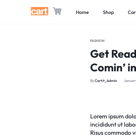
Home
Shop
Car
CARTIT.PK
YOUR
CART
FASHION
OUR
Get Ready
RESPONSIBILITY
Comin’ i
By
Cartit_Admin
January
Lorem ipsum dolor
incididunt ut lab
Risus commodo vi