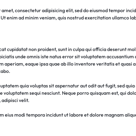
 amet, consectetur adipisicing elit, sed do eiusmod tempor incid
Ut enim ad minim veniam, quis nostrud exercitation ullamco labor
t cupidatat non proident, sunt in culpa qui officia deserunt moll
piciatis unde omnis iste natus error sit voluptatem accusantiu
 aperiam, eaque ipsa quae ab illo inventore veritatis et quasi 
cabo.
ptatem quia voluptas sit aspernatur aut odit aut fugit, sed qui
ne voluptatem sequi nesciunt. Neque porro quisquam est, qui do
adipisci velit.
 eius modi tempora incidunt ut labore et dolore magnam aliq