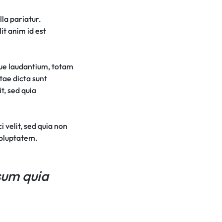
lla pariatur.
it anim id est
que laudantium, totam
tae dicta sunt
t, sed quia
 velit, sed quia non
voluptatem.
sum quia