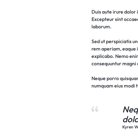
Duis aute irure dolor 
Excepteur sint occaeca
laborum.
Sed ut perspiciatis 
rem aperiam, eaque ip
explicabo. Nemo enim 
consequuntur magni d
Neque porro quisquam 
numquam eius modi t
Neq
dolo
Kyren W