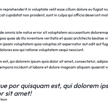
in reprehenderit in voluptate velit esse cillum dolore eu fugiat nu
t cupidatat non proident, sunt in culpa qui officia deserunt moll
unde omnis iste natus error sit voluptatem accusantium dolorem
sa quae ab illo inventore veritatis et quasi architecto beatae vi
ipsam voluptatem quia voluptas sit aspernatur aut odit aut fugi
olores eos qui ratione voluptatem sequi nesciunt.
est, qui dolorem ipsum quia dolor sit amet, consectetur, adipisci
empora incidunt ut labore et dolore magnam aliquam quaerat 
ue por quisquam est, qui dolorem ip
r sit amet!
ilson