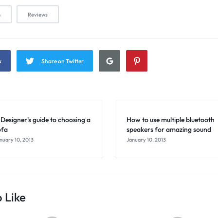
n
Reviews
k
Share on Twitter
 Designer's guide to choosing a
How to use multiple bluetooth
ofa
speakers for amazing sound
nuary 10, 2013
January 10, 2013
 Like