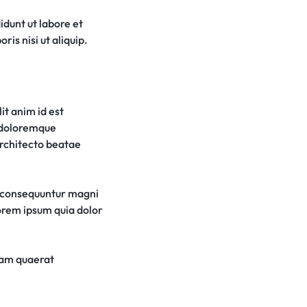
idunt ut labore et
is nisi ut aliquip.
it anim id est
m doloremque
architecto beatae
a consequuntur magni
lorem ipsum quia dolor
uam quaerat