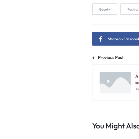
Beauty
Fashio
Share on Faceboo
Previous Post
A
s
Ja
You Might Also